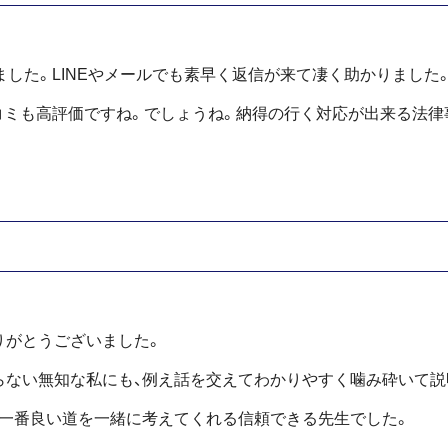
でも言える事ですが、きちんと話を聞いてくださり耳を傾けてく
した。LINEやメールでも素早く返信が来て凄く助かりました
語ばかりで何もわからず、聞きやすい先生ではないと相談した
ミも高評価ですね。でしょうね。納得の行く対応が出来る法律事
木弁護士に会えて本当によかったです。法律分野で弁護士に頼
頼することをお勧めします。
りがとうございました。あなたのお陰で今子供と幸せな毎日を
りがとうございました。
し上げます。口コミ投稿遅くなり申し訳ございませんでした。ど
らない無知な私にも、例え話を交えてわかりやすく噛み砕いて説
ださい。
の一番良い道を一緒に考えてくれる信頼できる先生でした。