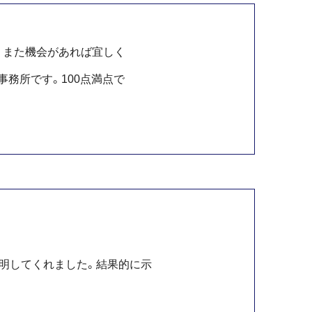
れる先生にご相談する事です。
。また機会があれば宜しく
い事があっても躊躇してしまう
務所です。100点満点で
らなければならない時があった
送れています。また何かあった
うぞお身体にお気をつけてこれ
明してくれました。結果的に示