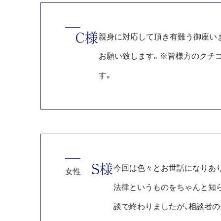
みなさんどの法律相談の分野
C様
親身に対応して頂き有難う御座いま
いざ裁判等が始まると専門用
お願い致します。※皆様方のクチコ
場面が絶対出てきます。
す。
私は佐々木法律事務所の佐々
ら、迷わず佐々木弁護士に依
佐々木先生この度は本当にあ
S様
今回は色々とお世話になりあ
女性
際は、どうぞ宜しくお願い申
法律というものをちゃんと知
からも悩んでる人を救ってく
談で終わりましたが、相談者